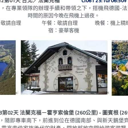
12第01天 台北／法蘭克福                 
  CI061 23:10/06:50+
，在專業領隊的辦理手續和帶領之下，搭機飛德國-
時間的原因今晚在飛機上過夜。
自理                  午餐：敬請自理               晚餐：機
宿：豪華客機
13第02天 法蘭克福－霍亨索倫堡 (260公里) - 圖賓根 (2
，隨即專車南下，前進到位在德國南部、與新天鵝堡齊