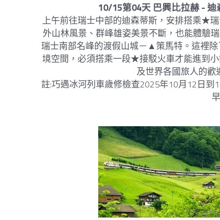
10/15第04天 巴興比拉赫 - 
上午前往瑞士中部的迪森蒂斯，安排搭乘★瑞
外山林風景、群峰雄姿美景不斷，也能體驗瑞
瑞士南部名峰的渡假山城－▲策馬特。這裡除了
境空間，必須搭乘一段★接駁火車才能進到小
及世界各國旅人的歡
註:巧遇冰河列車歲修檢查2025年10月12
早