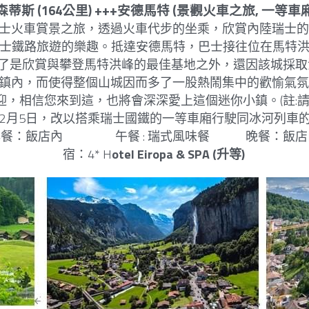
迪森蒂斯 (164公里) +++安德馬特 (景觀火車之旅, 一等車廂
士火車賞景之旅，透過火車代步的坐乘，欣賞內陸瑞士
士鐵路旅遊的樂趣。抵達安德馬特，巴士接往位在馬特洪
是欣賞與攀登馬特洪峰的最佳基地之外，還因該城採取油料
鎮內，而使得整個山城因而多了一股熱鬧集中的歡愉氣
迎，相信您來到這，也將會深深愛上這個迷你小鎮。(註:請
日到12月5日，改以搭乘瑞士國鐵的一等車廂行駛同冰河列車的
餐：飯店內                   午餐 : 瑞式風味餐             晚餐：飯
宿：4* H
otel Eiropa & SPA (升等)