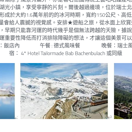
湖光小鎮，享受寧靜的片刻。爾後越過邊境，位於瑞士
成於大約1.6萬年前的的冰河時期，寬約150公尺、高
水量會給人震撼的視覺感。安排★遊船之旅，從水面上欣
，早期只能靠河運的時代幾乎是個無法跨越的天險，據
運重要性降低而打消排除障礙的想法，才讓這個美景可
店內                 午餐 : 德式風味餐                  晚餐：
宿： 4* Hotel Tailormade Bab Bachenbulach 或同級