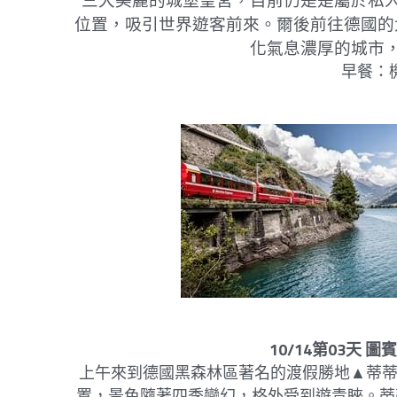
三大美麗的城堡皇宮，目前仍是是屬於私
位置，吸引世界遊客前來。爾後前往德國的
化氣息濃厚的城市
早餐：機上
10/14第03天 圖賓
上午來到德國黑森林區著名的渡假勝地▲蒂蒂
置，景色隨著四季變幻，格外受到遊青睞。蒂