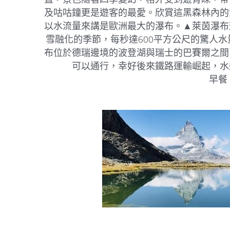
及咕咕鐘更是遊客的最愛。欣賞這黑森林內的
以水流量來講是歐洲最大的瀑布。▲萊茵瀑布形
雪融化的季節，每秒達600平方公尺的驚人
布位於德瑞邊境的波登湖與瑞士的巴賽爾之間
可以通行，幸好後來鐵路運輸崛起，水
早餐：飯