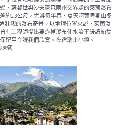
北邊、蘇黎世與沙夫豪森兩州交界處的萊茵瀑布
低差約23公尺，尤其每年春、夏天阿爾卑斯山冬
賞這壯觀的瀑布奇景。以地理位置來說，萊茵瀑
說曾有工程師提出要炸掉瀑布使水流平緩讓船隻
以保留至今讓我們欣賞。夜宿瑞士小鎮。
瑞士風味餐