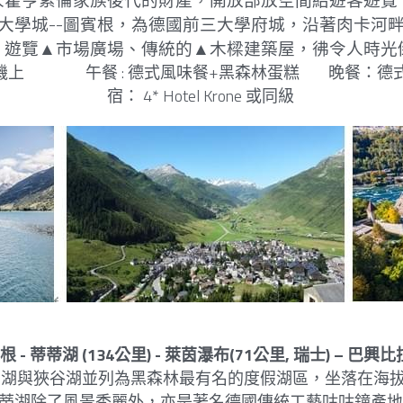
人霍亨索倫家族後代的財產，開放部放空間給遊客遊覽
大學城--圖賓根，為德國前三大學府城，沿著肉卡河
，遊覽▲市場廣場、傳統的▲木樑建築屋，彿令人時光
                 午餐 : 德式風味餐+黑森林蛋糕        晚餐
宿： 4* Hotel Krone 或同級
根 - 蒂蒂湖 (134公里) - 萊茵瀑布(71公里, 瑞士) – 巴興
湖與狹谷湖並列為黑森林最有名的度假湖區，坐落在海拔
蒂湖除了風景秀麗外，亦是著名德國傳統工藝咕咕鐘產