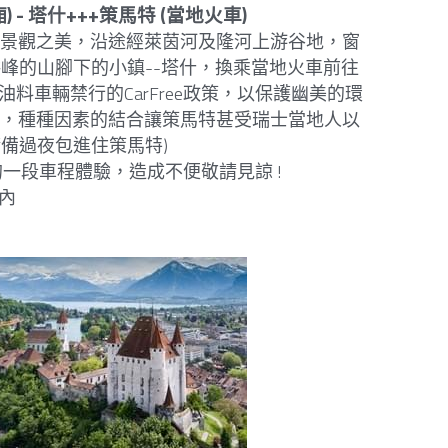
) - 塔什+++策馬特 (當地火車)
的景觀之美，沿途經萊茵河及隆河上游谷地，窗
峰的山腳下的小鎮--塔什，換乘當地火車前往
車輛禁行的CarFree政策，以保護幽美的環
氛，種種因素的結合讓策馬特甚受瑞士當地人以
備過夜包進住策馬特)
一段車程體驗，造成不便敬請見諒 ! 
店內