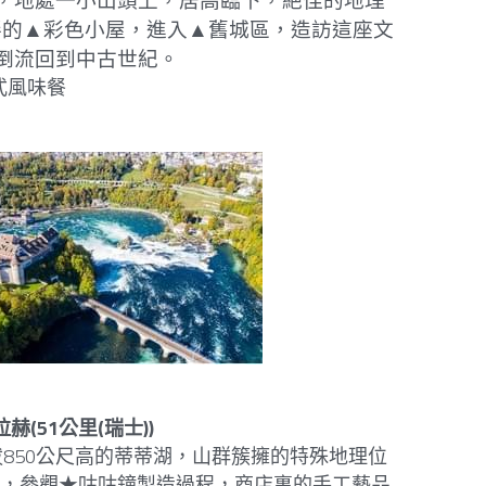
，地處一小山頭上，居高臨下，絶佳的地理
畔的▲彩色小屋，進入▲舊城區，造訪這座文
倒流回到中古世紀。
：德式風味餐
比拉赫(51公里(瑞士))
850公尺高的蒂蒂湖，山群簇擁的特殊地理位
地，參觀★咕咕鐘製造過程，商店裏的手工藝品