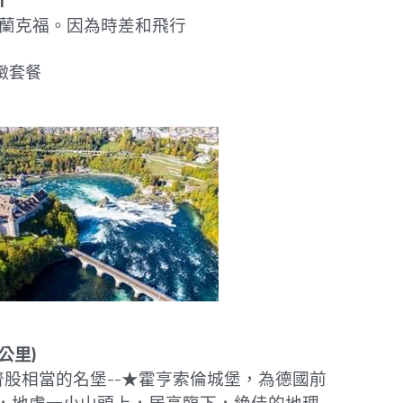
1      
法蘭克福。因為時差和飛行
上精緻套餐 
6公里)
股相當的名堡--★霍亨索倫城堡，為德國前